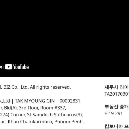
BIZ Co., Ltd. All rights reserved.
세무사 라이
TA2017030
o.,Ltd | TAK MYOUNG GIN | 00002831
부동산 중개
 Bld(A), 3rd Floor, Room #337,
E-19-291
274) Corner, St Samdech Sothearos(3),
ssac, Khan Chamkarmorn, Phnom Penh,
캄보디아 프