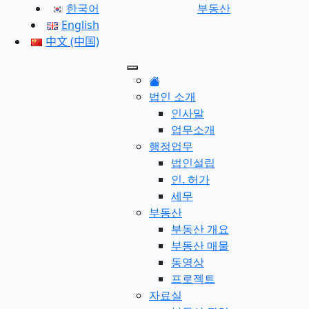
한국어
부동산
English
中文 (中国)
법인 소개
인사말
업무소개
행정업무
법인설립
인. 허가
세무
부동산
부동산 개요
부동산 매물
동영상
프로젝트
자료실