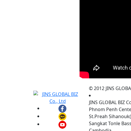
© 2012 JINS GLOBAL 
JINS GLOBAL BIZ C
Phnom Penh Center,
St.Preah Sihanouk(
Sangkat Tonle Ba
Cambodia