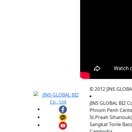
© 2012 JINS GLOBAL 
JINS GLOBAL BIZ C
Phnom Penh Center,
St.Preah Sihanouk(
Sangkat Tonle Ba
Cambodia