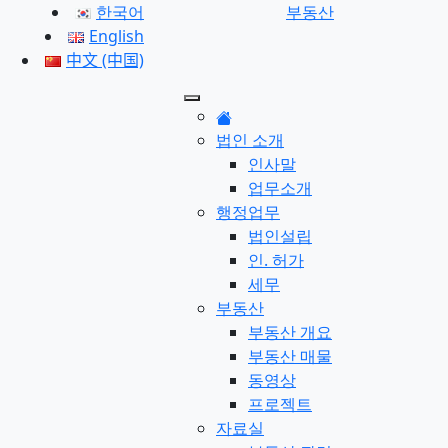
한국어
부동산
English
中文 (中国)
법인 소개
인사말
업무소개
행정업무
법인설립
인. 허가
세무
부동산
부동산 개요
부동산 매물
동영상
프로젝트
자료실