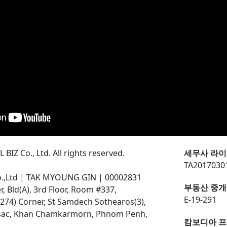
BIZ Co., Ltd. All rights reserved.
세무사 라이
TA2017030
o.,Ltd | TAK MYOUNG GIN | 00002831
부동산 중개
 Bld(A), 3rd Floor, Room #337,
E-19-291
274) Corner, St Samdech Sothearos(3),
ssac, Khan Chamkarmorn, Phnom Penh,
캄보디아 프