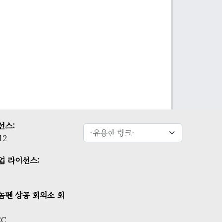
선스:
12
업 라이선스:
놈펜 상공 회의소 회
CC