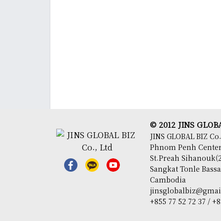
© 2012 JINS GLOBAL
JINS GLOBAL BIZ Co.
Phnom Penh Center,
St.Preah Sihanouk(2
Sangkat Tonle Bas
Cambodia
jinsglobalbiz@gma
+855 77 52 72 37 / +