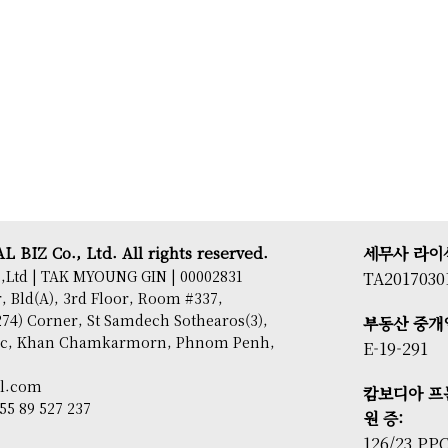
 BIZ Co., Ltd. All rights reserved.
세무사 라이
,Ltd | TAK MYOUNG GIN | 00002831
TA2017030
 Bld(A), 3rd Floor, Room #337,
74) Corner, St Samdech Sothearos(3),
부동산 중개
sac, Khan Chamkarmorn, Phnom Penh,
E-19-291
il.com
캄보디아 프
855 89 527 237
원 증:
126/23 PP