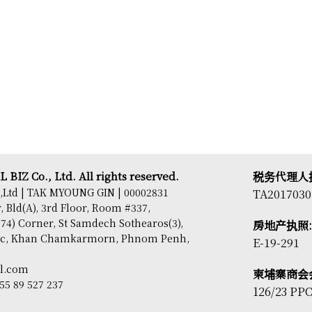
BIZ Co., Ltd. All rights reserved.
税务代理人
,Ltd | TAK MYOUNG GIN | 00002831
TA2017030
Bld(A), 3rd Floor, Room #337,
74) Corner, St Samdech Sothearos(3),
房地产执照:
sac, Khan Chamkarmorn, Phnom Penh,
E-19-291
il.com
柬埔寨商会
855 89 527 237
126/23 PP