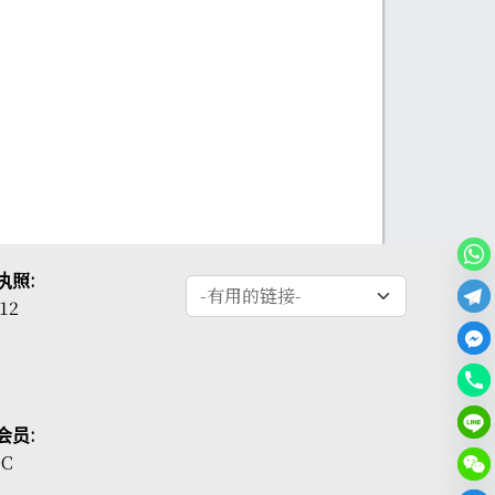
执照:
12
会员:
CC