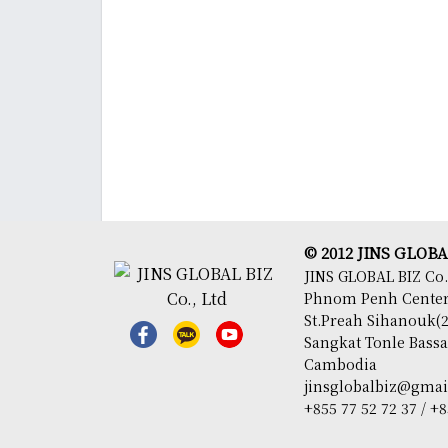
© 2012 JINS GLOBAL 
JINS GLOBAL BIZ Co.
Phnom Penh Center, 
St.Preah Sihanouk(2
Sangkat Tonle Bas
Cambodia
jinsglobalbiz@gma
+855 77 52 72 37 / +