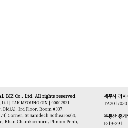
 BIZ Co., Ltd. All rights reserved.
세무사 라이
,Ltd | TAK MYOUNG GIN | 00002831
TA2017030
 Bld(A), 3rd Floor, Room #337,
74) Corner, St Samdech Sothearos(3),
부동산 중개
sac, Khan Chamkarmorn, Phnom Penh,
E-19-291