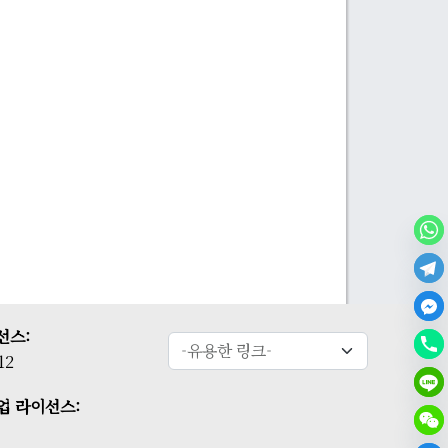
선스:
12
업 라이선스: