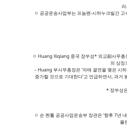
라
ㅇ 공공운송사업부는 프놈펜-시하누크빌간 고속도로(19
ㅇ Huang Xiqiang 중국 장쑤성* 외교副
의 상징
– Huang 부사무총장은 ‘자매 결연을 맺은 시
증가할 것으로 기대한다’고 언급하면서, 과거
* 장쑤성은
ㅇ 순 짠톨 공공사업운송부 장관은 ‘향후 7년 내
플랜