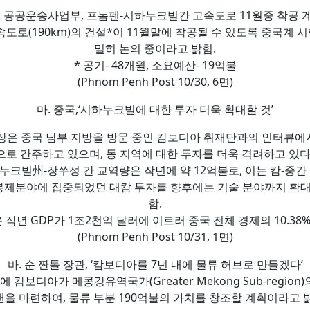
. 공공운송사업부, 프놈펜-시하누크빌간 고속도로 11월중 착공 
0km)의 건설*이 11월말에 착공될 수 있도록 중국계 시행사(China
밀히 논의 중이라고 밝힘.
* 공기- 48개월, 소요예산- 19억불
(Phnom Penh Post 10/30, 6면)
마. 중국,‘시하누크빌에 대한 투자 더욱 확대할 것’
사무총장은 중국 남부 지방을 방문 중인 캄보디아 취재단과의 인터뷰에
으로 간주하고 있으며, 동 지역에 대한 투자를 더욱 격려하고 있다’
하누크빌州-장쑤성 간 교역량은 작년에 약 12억불로, 이는 캄-중간
 봉제분야에 집중되었던 대캄 투자를 향후에는 기술 분야까지 확
함.
 작년 GDP가 1조2천억 달러에 이르러 중국 전체 경제의 10.38
(Phnom Penh Post 10/31, 1면)
바. 순 짠톨 장관, ‘캄보디아를 7년 내에 물류 허브로 만들겠다’
에 캄보디아가 메콩강유역국가(Greater Mekong Sub-reg
을 마련하여, 물류 부분 190억불의 가치를 창조할 계획이라고 