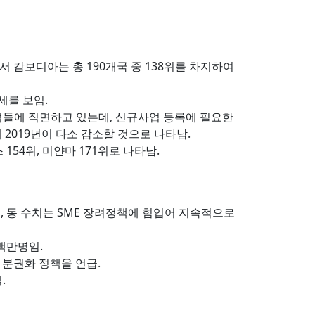
x)’*에서 캄보디아는 총 190개국 중 138위를 차지하여
락세를 보임.
제점들에 직면하고 있는데, 신규사업 등록에 필요한
 2019년이 다소 감소할 것으로 나타남.
154위, 미얀마 171위로 나타남.
이며, 동 수치는 SME 장려정책에 힘입어 지속적으로
 백만명임.
 분권화 정책을 언급.
.