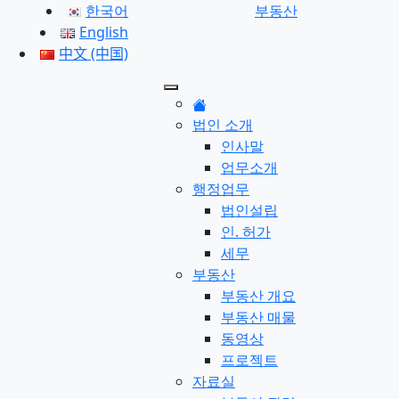
한국어
부동산
English
中文 (中国)
법인 소개
인사말
업무소개
행정업무
법인설립
인. 허가
세무
부동산
부동산 개요
부동산 매물
동영상
프로젝트
자료실