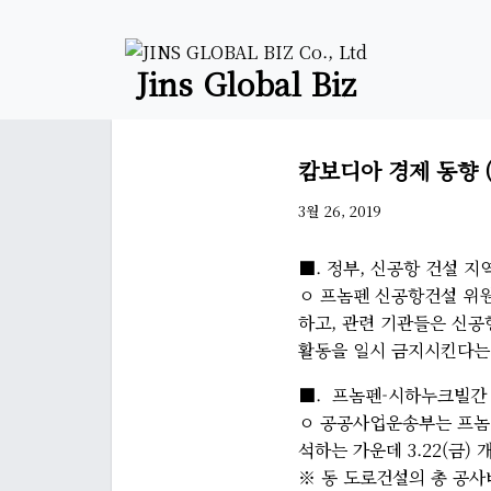
Jins Global Biz
캄보디아 경제 동향 (3.
3월 26, 2019
■. 정부, 신공항 건설 지
ㅇ 프놈펜 신공항건설 위원
하고, 관련 기관들은 신
활동을 일시 금지시킨다는 내용
■. 프놈펜-시하누크빌간 
ㅇ 공공사업운송부는 프놈펜
석하는 가운데 3.22(금)
※ 동 도로건설의 총 공사비는