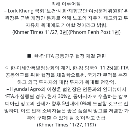
의해 이루어짐.
– Lork Kheng 국회 ‘보건⋅사회⋅재향군인⋅여성문제위원회’ 위
원장은 금번 개정안 통과로 인해 노조의 자유가 제고되고 투
자유치 확대에도 기여할 것이라고 밝힘.
(Khmer Times 11/27, 3면)(Phnom Penh Post 1면)
■. 한-캄 FTA 공동연구 협정 체결 관련
ㅇ 한-아세안특별정상회의 계기, 한-캄 양국이 11.25(월) FTA
공동연구를 위한 협정을 체결함으로써, 국가간 무역을 촉진
하고 외국 투자자의 대캄 투자가 확대될 전망임.
– Hyundai Agro의 이창훈 법인장은 언론과의 인터뷰에서
‘FTA가 실행될 경우, 현재 30%인 동아시아로 수출하는 캄보
디아산 망고의 관세가 향후 5년내에 0%에 도달할 것으로 전
망하며, 이로 인해 소비자들은 좋은 품질의 망고를 저렴한 가
격에 구매할 수 있게 될 것’이라고 언급.
(Khmer Times 11/27, 11면)