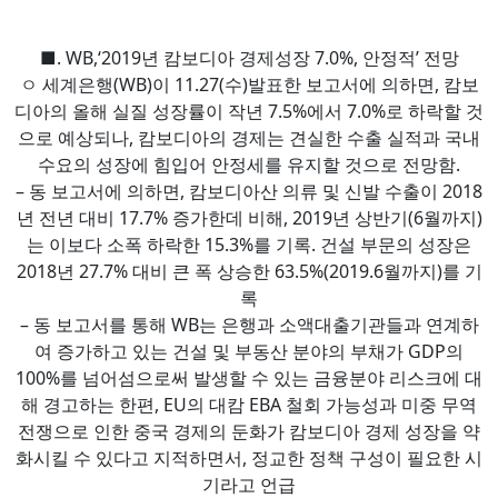
■. WB,‘2019년 캄보디아 경제성장 7.0%, 안정적’ 전망
ㅇ 세계은행(WB)이 11.27(수)발표한 보고서에 의하면, 캄보
디아의 올해 실질 성장률이 작년 7.5%에서 7.0%로 하락할 것
으로 예상되나, 캄보디아의 경제는 견실한 수출 실적과 국내
수요의 성장에 힘입어 안정세를 유지할 것으로 전망함.
– 동 보고서에 의하면, 캄보디아산 의류 및 신발 수출이 2018
년 전년 대비 17.7% 증가한데 비해, 2019년 상반기(6월까지)
는 이보다 소폭 하락한 15.3%를 기록. 건설 부문의 성장은
2018년 27.7% 대비 큰 폭 상승한 63.5%(2019.6월까지)를 기
록
– 동 보고서를 통해 WB는 은행과 소액대출기관들과 연계하
여 증가하고 있는 건설 및 부동산 분야의 부채가 GDP의
100%를 넘어섬으로써 발생할 수 있는 금융분야 리스크에 대
해 경고하는 한편, EU의 대캄 EBA 철회 가능성과 미중 무역
전쟁으로 인한 중국 경제의 둔화가 캄보디아 경제 성장을 약
화시킬 수 있다고 지적하면서, 정교한 정책 구성이 필요한 시
기라고 언급