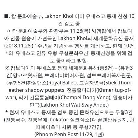
■. 캄 문화예술부, Lakhon Khol 이어 유네스코 등재 신청 10
건 검토 중
ㅇ 캄 문화예술부와 관광부는 11.28(목) 씨엠립에서 캄보디
아 전통 원숭이 가면극인 Lakhon Khol의 세계문화유산 등재
(2018.11.28.) 1주년을 기념하는 행사를 개최하고, 현재 10건
*의 ‘유네스코 인류 유형⋅무형문화유산’ 등재신청을 위해 검
토 중이라고 밝힘.
※ 캄보디아의 유네스코 등재 세계문화유산(총8건) – (유형3
건)앙코르왓사원, 쁘레야비히어사원, 섬보쁘레이꼭사원군,
(무형5건)황실댄스(Royal Ballet), 그림자연극(Sbek Thom
leather shadow puppets, 전통줄다리기(Khmer tug-of-
war), 악기 긴몸통짬뻬이(Champei Dong Veng), 원숭이가
면극(Lakhon Khol Wat Svay Andet)
* 현재 유네스코 등재를 검토 중인 문화유산으로는 무형3건
(전통국수, 전통무예l’bokator, 실크직소)과 꿀렌산유원지, 번
띠예이츠마 사원 등 무형7건임.
(Phnom Penh Post 11/29, 1면)