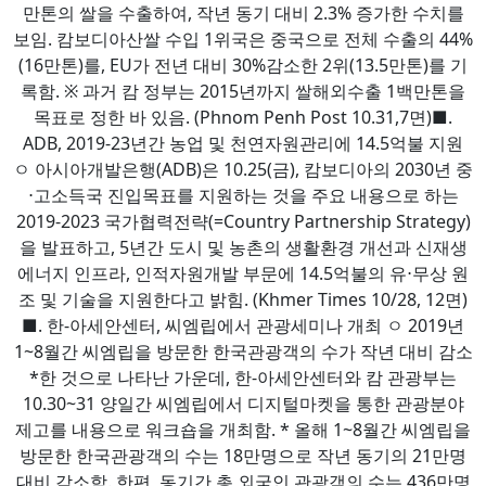
만톤의 쌀을 수출하여, 작년 동기 대비 2.3% 증가한 수치를
보임. 캄보디아산쌀 수입 1위국은 중국으로 전체 수출의 44%
(16만톤)를, EU가 전년 대비 30%감소한 2위(13.5만톤)를 기
록함. ※ 과거 캄 정부는 2015년까지 쌀해외수출 1백만톤을
목표로 정한 바 있음. (Phnom Penh Post 10.31,7면)​■.
ADB, 2019-23년간 농업 및 천연자원관리에 14.5억불 지원
ㅇ 아시아개발은행(ADB)은 10.25(금), 캄보디아의 2030년 중
⋅고소득국 진입목표를 지원하는 것을 주요 내용으로 하는
2019-2023 국가협력전략(=Country Partnership Strategy)
을 발표하고, 5년간 도시 및 농촌의 생활환경 개선과 신재생
에너지 인프라, 인적자원개발 부문에 14.5억불의 유⋅무상 원
조 및 기술을 지원한다고 밝힘. (Khmer Times 10/28, 12면)​
■. 한-아세안센터, 씨엠립에서 관광세미나 개최 ㅇ 2019년
1~8월간 씨엠립을 방문한 한국관광객의 수가 작년 대비 감소
*한 것으로 나타난 가운데, 한-아세안센터와 캄 관광부는
10.30~31 양일간 씨엠립에서 디지털마켓을 통한 관광분야
제고를 내용으로 워크숍을 개최함. * 올해 1~8월간 씨엠립을
방문한 한국관광객의 수는 18만명으로 작년 동기의 21만명
대비 감소함. 한편, 동기간 총 외국인 관광객의 수는 436만명