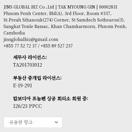
JINS GLOBAL BIZ Co.,Ltd | TAK MYOUNG GIN | 00002831
Phnom Penh Center, Bld(A), 3rd Floor, Room #337,
St.Preah Sihanouk(274) Corner, St Samdech Sothearos(3),
Sangkat Tonle Bassac, Khan Chamkarmorn, Phnom Penh,
Cambodia
jinsglobalbiz@gmail.com
+855 77 52 72 37 / +855 89 527 237
세무사 라이선스:
TA201703012
부동산 중개업 라이선스:
E-19-291
캄보디아 프놈펜 상공 회의소 회원 증:
126/23 PPCC