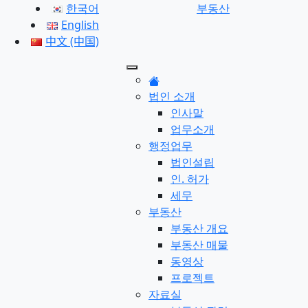
한국어
부동산
English
中文 (中国)
법인 소개
인사말
업무소개
행정업무
법인설립
인. 허가
세무
부동산
부동산 개요
부동산 매물
동영상
프로젝트
자료실