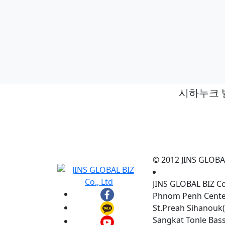
시하누크 빌
© 2012 JINS GLOBAL 
JINS GLOBAL BIZ C
Phnom Penh Center,
St.Preah Sihanouk(
Sangkat Tonle Ba