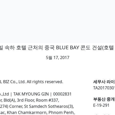
 속하 호텔 근처의 중국 BLUE BAY 콘도 건설(호텔
5월 17, 2017
BIZ Co., Ltd. All rights reserved.
세무사 라이
TA2017030
o.,Ltd | TAK MYOUNG GIN | 00002831
부동산 중개
 Bld(A), 3rd Floor, Room #337,
E-19-291
274) Corner, St Samdech Sothearos(3),
ssac, Khan Chamkarmorn, Phnom Penh,