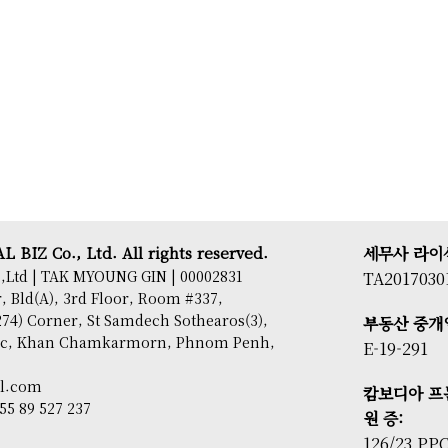
 BIZ Co., Ltd. All rights reserved.
세무사 라이
,Ltd | TAK MYOUNG GIN | 00002831
TA2017030
 Bld(A), 3rd Floor, Room #337,
74) Corner, St Samdech Sothearos(3),
부동산 중개
sac, Khan Chamkarmorn, Phnom Penh,
E-19-291
il.com
캄보디아 프
855 89 527 237
원 증:
126/23 PP