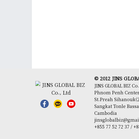
© 2012 JINS GLOBAL
JINS GLOBAL BIZ Co.
Phnom Penh Center,
St.Preah Sihanouk(2
Sangkat Tonle Bas
Cambodia
jinsglobalbiz@gma
+855 77 52 72 37 / +