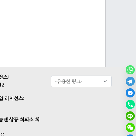
선스:
12
업 라이선스:
놈펜 상공 회의소 회
CC