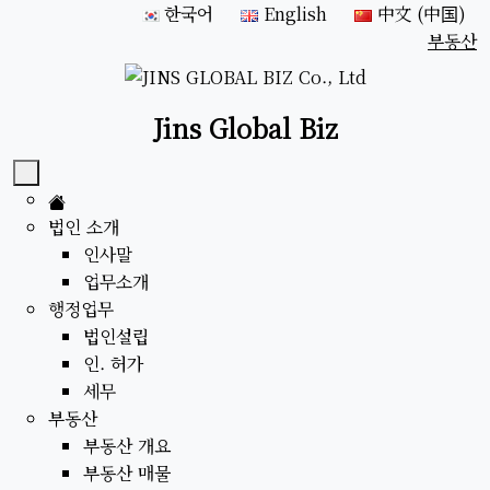
한국어
English
中文 (中国)
부동산
Jins Global Biz
법인 소개
인사말
업무소개
행정업무
법인설립
인. 허가
세무
부동산
부동산 개요
부동산 매물