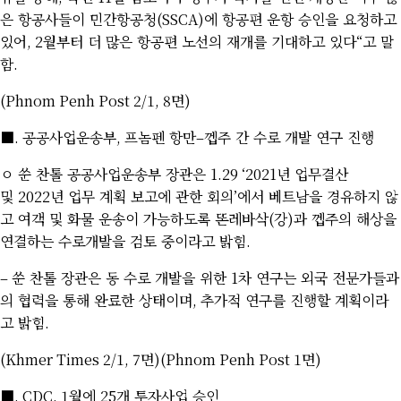
은 항공사들이 민간항공청
(SSCA)
에 항공편 운항 승인을 요청하고
있어
, 2
월부터 더 많은 항공편 노선의 재개를 기대하고 있다
“
고 말
함
.
(Phnom Penh Post 2/1, 8
면
)
■
.
공공사업운송부
,
프놈펜 항만
–
껩주 간 수로 개발 연구 진행
ㅇ 쑨 찬톨 공공사업운송부 장관은
1.29 ‘2021
년 업무결산
및
2022
년 업무 계획 보고에 관한 회의
’
에서 베트남을 경유하지 않
고 여객 및 화물 운송이 가능하도록 똔레바삭
(
강
)
과 껩주의 해상을
연결하는 수로개발을 검토 중이라고 밝힘
.
–
쑨 찬톨 장관은 동 수로 개발을 위한
1
차 연구는 외국 전문가들과
의 협력을 통해 완료한 상태이며
,
추가적 연구를 진행할 계획이라
고 밝힘
.
(Khmer Times 2/1, 7
면
)(Phnom Penh Post 1
면
)
■
. CDC, 1
월에
25
개 투자사업 승인