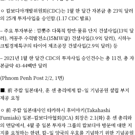
ㅇ 캄보디아개발위원회
(CDC)
는
1
월 한 달간 자본금 총
23
억 달러
의
25
개 투자사업을 승인함
.(1.17 CDC
발표
)
–
주요 투자부문
:
깜뽓주 다목적 항만
·
물류 단지 건설사업
(13
억 달
러
),
꺼꽁주 수력발전소
(15MW
급
)
건설사업
(3.9
억 달러
),
시하누
크빌경제특구의 타이어 제조공장 건설사업
(2.9
억 달러
)
등
– 2021
년
1
월 한 달간
CDC
의 투자사업 승인건수는 총
11
건
,
총 자
본금약
43-44
백만 달러
(Phnom Penh Post 2/2, 1
면
)
■
.
前 주캄 일본대사
,
훈 센 총리에게 캄
–
일 기념공원 설립 부지
제공 요청
ㅇ 前 주캄 일본대사인 타카하시 후미아키
(Takahashi
Fumiaki)
일본
–
캄보디아협회
(JCA)
회장은
2.1(
화
)
훈 센 총리와
의 면담에서
, 4
월 중 일본 투자자 그룹의 캄보디아 방문에 대한 지
지를 요청하는 한편
,
캄
–
일 양국의 우호를 기념하기 위한 기념공원