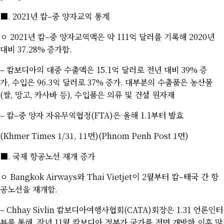
■
. 2021
년 캄
–
중 양자교역 통계
ㅇ
2021
년 캄
–
중 양자교역액은 약
111
억 달러를 기록해
2020
년
대비
37.28%
증가함
.
–
캄보디아의 대중 수출액은
15.1
억 달러로 전년 대비
39%
증
가
,
수입은
96.3
억 달러로
37%
증가
.
대부분의 수출품은 농산물
(
쌀
,
망고
,
카사바 등
),
수입품은 의류 및 건설 원자재
–
캄
–
중 양자 자유무역협정
(FTA)
은 올해
1.1
부터 발효
(Khmer Times 1/31, 11
면
)(Phnom Penh Post 1
면
)
■
.
국제 항공노선 재개 증가
ㅇ
Bangkok Airways
와
Thai Vietjet
이
2
월부터 캄
–
태국 간 항
공노선을 재개함
.
– Chhay Sivlin
캄보디아여행사협회
(CATA)
회장은
1.31
언론인터
뷰를 통해
,
작년
11
월 캄보디아 정부가 국가를 전면 개방한 이후 많