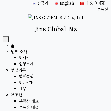
한국어
English
中文 (中国)
부동산
Jins Global Biz
법인 소개
인사말
업무소개
행정업무
법인설립
인. 허가
세무
부동산
부동산 개요
부동산 매물