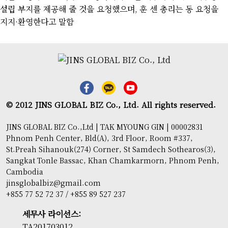
설립 부지를 제공해 줄 것을 요청했으며
,
훈 센 총리는 동 요청을
지지
·
환영한다고 말함
© 2012 JINS GLOBAL BIZ Co., Ltd. All rights reserved.
JINS GLOBAL BIZ Co.,Ltd | TAK MYOUNG GIN | 00002831
Phnom Penh Center, Bld(A), 3rd Floor, Room #337,
St.Preah Sihanouk(274) Corner, St Samdech Sothearos(3),
Sangkat Tonle Bassac, Khan Chamkarmorn, Phnom Penh,
Cambodia
jinsglobalbiz@gmail.com
+855 77 52 72 37 / +855 89 527 237
세무사 라이선스:
TA201703012