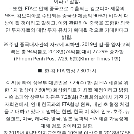
이라고 말함.
– 또한, FTA로 인해 중국으로 수출되는 캄보디아 제품의
98%, 캄보디아로 수입되는 중국산 제품의 90%가 비과세 대
상이 될 것이라고 말하고, 이와 관련하여 중국을 포함한 외국
인 투자자들의 대캄 투자 유치가 확대될 것으로 기대한다고
밝힘.
※ 주캄 중국대사관의 자료에 의하면, 2019년 캄-중 양자교역
액은 총 94억불로 2018년(74억불)대비 27.29% 증가함
(Phnom Penh Post 7/29, 6면)(Khmer Times 1면)
■. 한-캄 FTA 협상 7.30 개시
ㅇ 씨응 타이 상무부 대변인은 7.29(수) 한-캄 FTA 체결을 위
한 1차 협상이 7.30(목) 화상회의로 개최될 예정이라고 밝힘.
– 쏙 소페악 상무부 차관은 7.28(화) 각료회의실에서 가진 기
자회견에서, 연내 한국과의 FTA협상 완료, 내년 초 협정 체결
을 기대하고 있다고 말하는 한편, 한국 이 외에 인도, 호주, 뉴
질랜드, 미국, 캐나다, 영국, 일본 등과의 FTA 체결 가능성에
대해 검토 중이라고 말함.
※ 2019년 한-캄 양자교역액은 10억불 이상으로 2018년(7.56