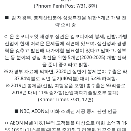
(Phnom Penh Post 7/31, 8면)
■. 캄 재경부, 봉제산업분야 성장촉진을 위한 5개년 개발 전
략 준비 중
ㅇ 온 뽄모니로앗 재경부 장관은 캄보디아의 봉제, 신발, 가방
산업이 현재 어려운 문제들에 직면에 있으며, 생산성과 경쟁
력을 갖추고 발전해 나가야할 필요성이 있다고 말하고, 정부
는 동 분야의 성장 촉진을 위한 5개년(2020-2025) 개발 전략
을 준비 중이라고 밝힘.
※ 재경부 자료에 의하면, 2020년 상반기 봉제분야 수출은 약
37.84억불로 작년 동기(40억불) 대비 5.4% 하락함.
※ 2019년 봉제품(신발, 여행용품 포함) 총수출은 93억불로
2018년 대비 11% 증가함(산업과학기술창조부 통계).
(Khmer Times 7/31, 12면)
■ NBC, AEON의 미화 소액권 제공 중지 관련 언급
ㅇ AEON Mall이 8.1부터 고객들을 대상으로 미화 소액권 1$
5$ 10$의 (거스름돈)제공을 중지하고 리엘화 제공으로 대체