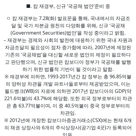
■. 캄 재경부, 신규 ‘국공채 법안’준비 중
ㅇ 캄 재경부는 7.28(화) 발표문을 통해, 국내에서의 자금조
달 및 국가 자본금 원천의 다양화를 위해, 신규 ‘국공채
(Government Securities)법안’을 작성 중이라고 밝힘.
– 재경부는 경제와 사회의 발전에 대응하기 위한 국내 자원과
자금조달의 필요성이 점차 증가함에 따라, 2007년에 제정된
기존의 ‘국공채법’을 대신할 새로운 법안의 제정이 필요하다
고 판단했으며, 신규 법안은 캄보디아 정부가 국공채를 발행
하기 위한 법률적 기반이 될 것이라고 말함.
※ 재경부에 의하면, 1993-2017년간 캄 정부는 총 96.85억불
의 양허성 차관을 개발 파트너들로부터 제공받았으며, 이는
월드뱅크(WB)의 자료에 의하면 2017년 캄보디아의 GDP(약
221.6억불)의 43.7%에 해당함. 또한 외국 정부로부터의 차관
은 총 63.77억불이며, 이 중 40.5억불이 중국 정부로부터의
차관임.
※ 2012년에 개장한 캄보디아증권거래소(CSX)에는 현재 6개
의 채권 상장사와 6개의 주식상장사(공기업 4곳)가 등록되어
있음.