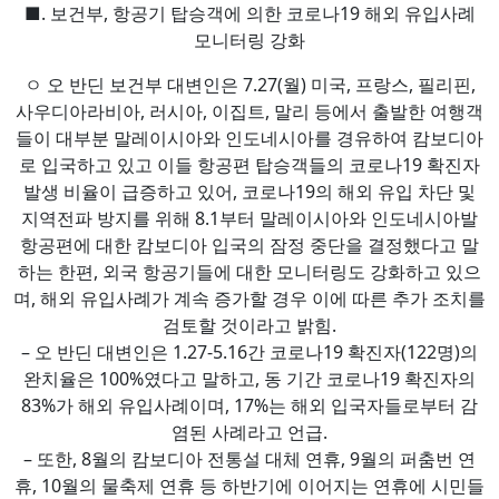
■. 보건부, 항공기 탑승객에 의한 코로나19 해외 유입사례
모니터링 강화
ㅇ 오 반딘 보건부 대변인은 7.27(월) 미국, 프랑스, 필리핀,
사우디아라비아, 러시아, 이집트, 말리 등에서 출발한 여행객
들이 대부분 말레이시아와 인도네시아를 경유하여 캄보디아
로 입국하고 있고 이들 항공편 탑승객들의 코로나19 확진자
발생 비율이 급증하고 있어, 코로나19의 해외 유입 차단 및
지역전파 방지를 위해 8.1부터 말레이시아와 인도네시아발
항공편에 대한 캄보디아 입국의 잠정 중단을 결정했다고 말
하는 한편, 외국 항공기들에 대한 모니터링도 강화하고 있으
며, 해외 유입사례가 계속 증가할 경우 이에 따른 추가 조치를
검토할 것이라고 밝힘.
– 오 반딘 대변인은 1.27-5.16간 코로나19 확진자(122명)의
완치율은 100%였다고 말하고, 동 기간 코로나19 확진자의
83%가 해외 유입사례이며, 17%는 해외 입국자들로부터 감
염된 사례라고 언급.
– 또한, 8월의 캄보디아 전통설 대체 연휴, 9월의 퍼춤번 연
휴, 10월의 물축제 연휴 등 하반기에 이어지는 연휴에 시민들